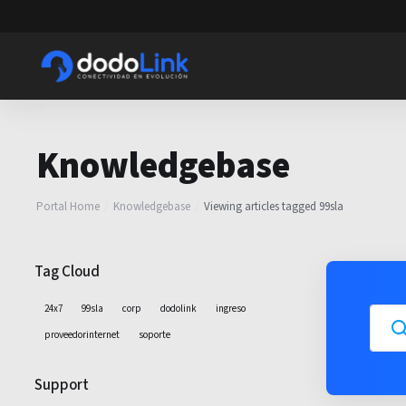
Knowledgebase
Portal Home
Knowledgebase
Viewing articles tagged 99sla
Tag Cloud
24x7
99sla
corp
dodolink
ingreso
proveedorinternet
soporte
Support