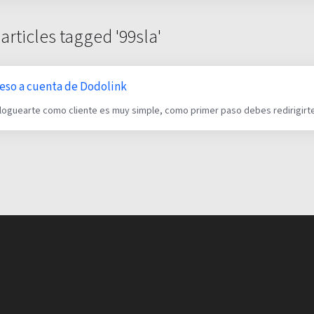
articles tagged '99sla'
reso a cuenta de Dodolink
loguearte como cliente es muy simple, como primer paso debes redirigirte ha