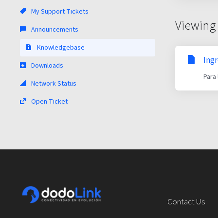
My Support Tickets
Viewing 
Announcements
Knowledgebase
Ing
Downloads
Para 
Network Status
Open Ticket
Contact Us