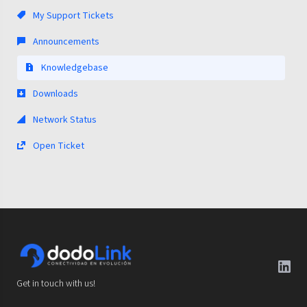
My Support Tickets
Announcements
Knowledgebase
Downloads
Network Status
Open Ticket
Get in touch with us!